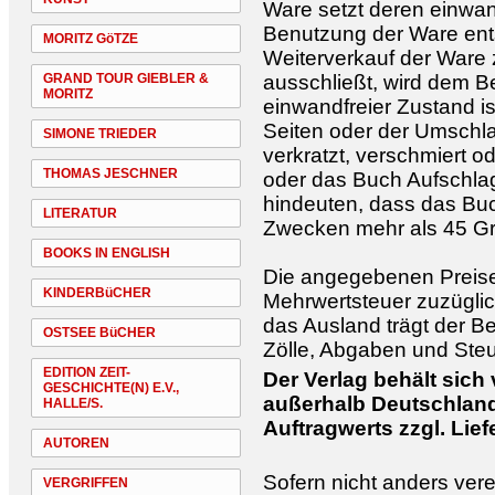
Ware setzt deren einwan
Benutzung der Ware ent
MORITZ GöTZE
Weiterverkauf der Ware
GRAND TOUR GIEBLER &
ausschließt, wird dem Be
MORITZ
einwandfreier Zustand i
Seiten oder der Umschla
SIMONE TRIEDER
verkratzt, verschmiert od
THOMAS JESCHNER
oder das Buch Aufschlag
hindeuten, dass das Bu
LITERATUR
Zwecken mehr als 45 Gr
BOOKS IN ENGLISH
Die angegebenen Preise 
KINDERBüCHER
Mehrwertsteuer zuzüglic
das Ausland trägt der Be
OSTSEE BüCHER
Zölle, Abgaben und Steu
EDITION ZEIT-
Der Verlag behält sich
GESCHICHTE(N) E.V.,
außerhalb Deutschland
HALLE/S.
Auftragwerts zzgl. Lie
AUTOREN
Sofern nicht anders verei
VERGRIFFEN