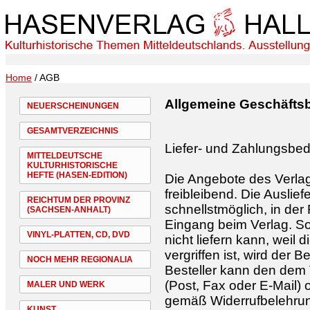
Home
/ AGB
Allgemeine Geschäfts
NEUERSCHEINUNGEN
GESAMTVERZEICHNIS
Liefer- und Zahlungsbe
MITTELDEUTSCHE
KULTURHISTORISCHE
HEFTE (HASEN-EDITION)
Die Angebote des Verlag
freibleibend. Die Auslief
REICHTUM DER PROVINZ
schnellstmöglich, in de
(SACHSEN-ANHALT)
Eingang beim Verlag. Sof
VINYL-PLATTEN, CD, DVD
nicht liefern kann, wei
vergriffen ist, wird der 
NOCH MEHR REGIONALIA
Besteller kann den dem Ve
(Post, Fax oder E-Mail
MALER UND WERK
gemäß Widerrufbelehrun
KUNST