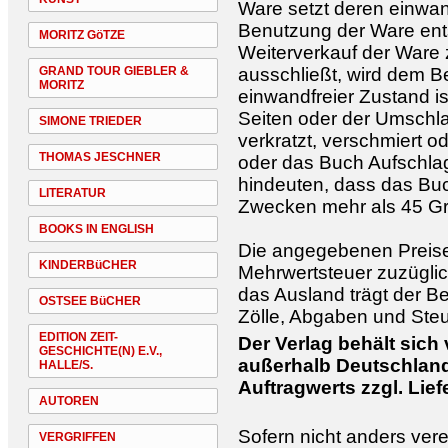
Ware setzt deren einwan
Benutzung der Ware ent
MORITZ GöTZE
Weiterverkauf der Ware
GRAND TOUR GIEBLER &
ausschließt, wird dem Be
MORITZ
einwandfreier Zustand i
Seiten oder der Umschla
SIMONE TRIEDER
verkratzt, verschmiert od
THOMAS JESCHNER
oder das Buch Aufschlag
hindeuten, dass das Bu
LITERATUR
Zwecken mehr als 45 Gr
BOOKS IN ENGLISH
Die angegebenen Preise 
KINDERBüCHER
Mehrwertsteuer zuzüglic
das Ausland trägt der Be
OSTSEE BüCHER
Zölle, Abgaben und Steu
EDITION ZEIT-
Der Verlag behält sich
GESCHICHTE(N) E.V.,
außerhalb Deutschland
HALLE/S.
Auftragwerts zzgl. Lie
AUTOREN
Sofern nicht anders verei
VERGRIFFEN