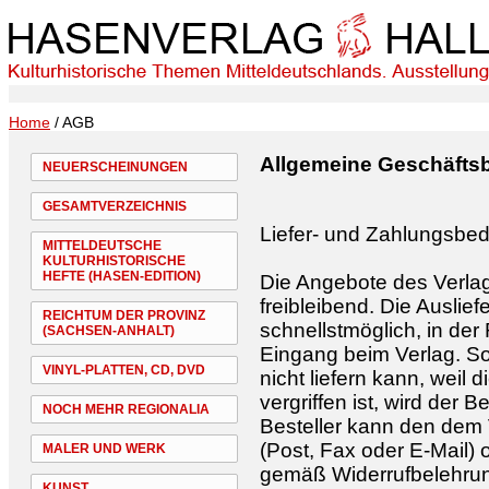
Home
/ AGB
Allgemeine Geschäfts
NEUERSCHEINUNGEN
GESAMTVERZEICHNIS
Liefer- und Zahlungsbe
MITTELDEUTSCHE
KULTURHISTORISCHE
HEFTE (HASEN-EDITION)
Die Angebote des Verlag
freibleibend. Die Auslief
REICHTUM DER PROVINZ
schnellstmöglich, in de
(SACHSEN-ANHALT)
Eingang beim Verlag. Sof
VINYL-PLATTEN, CD, DVD
nicht liefern kann, wei
vergriffen ist, wird der 
NOCH MEHR REGIONALIA
Besteller kann den dem Ve
(Post, Fax oder E-Mail
MALER UND WERK
gemäß Widerrufbelehrun
KUNST