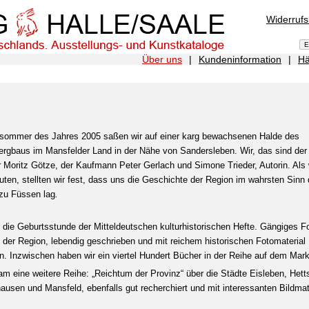
Widerruf
Über uns
|
Kundeninformation
|
Hä
sommer des Jahres 2005 saßen wir auf einer karg bewachsenen Halde des
ergbaus im Mansfelder Land in der Nähe von Sandersleben. Wir, das sind der
r Moritz Götze, der Kaufmann Peter Gerlach und Simone Trieder, Autorin. Als 
ten, stellten wir fest, dass uns die Geschichte der Region im wahrsten Sinn
zu Füssen lag
.
 die Geburtsstunde der Mitteldeutschen kulturhistorischen Hefte. Gängiges F
der Region, lebendig geschrieben und mit reichem historischen Fotomaterial
n. Inzwischen haben wir ein viertel Hundert Bücher in der Reihe auf dem Mark
am eine weitere Reihe: „Reichtum der Provinz“ über die Städte Eisleben, Hetts
ausen und Mansfeld, ebenfalls gut recherchiert und mit interessanten Bildmate