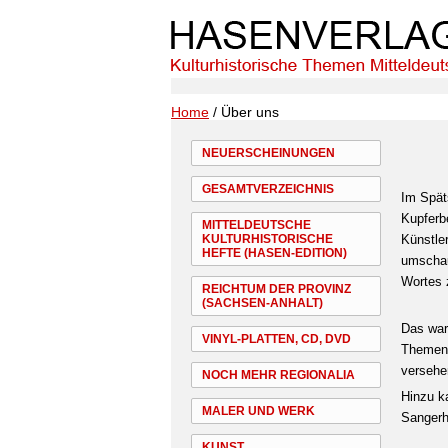
Home
/ Über uns
NEUERSCHEINUNGEN
GESAMTVERZEICHNIS
Im Spät
Kupferb
MITTELDEUTSCHE
KULTURHISTORISCHE
Künstle
HEFTE (HASEN-EDITION)
umschau
Wortes 
REICHTUM DER PROVINZ
(SACHSEN-ANHALT)
Das war
VINYL-PLATTEN, CD, DVD
Themen 
versehe
NOCH MEHR REGIONALIA
Hinzu k
MALER UND WERK
Sangerh
KUNST