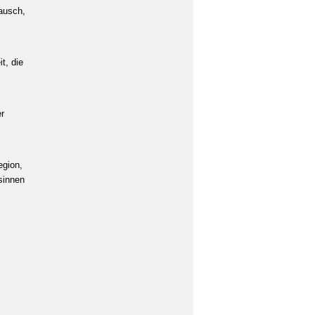
ausch,
t, die
r
egion,
esinnen