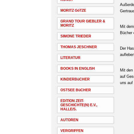
Außerde
MORITZ GöTZE
Gertrau
GRAND TOUR GIEBLER &
MORITZ
Mit dem 
Bücher 
SIMONE TRIEDER
THOMAS JESCHNER
Der Has
auflebe
LITERATUR
BOOKS IN ENGLISH
Mit den
auf Gesc
KINDERBüCHER
uns auf
OSTSEE BüCHER
EDITION ZEIT-
GESCHICHTE(N) E.V.,
HALLE/S.
AUTOREN
VERGRIFFEN