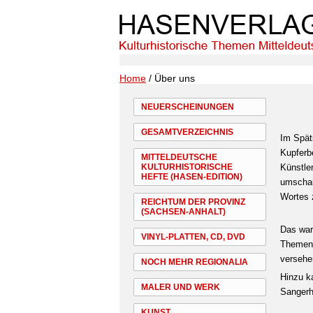
Home
/ Über uns
NEUERSCHEINUNGEN
GESAMTVERZEICHNIS
Im Spät
Kupferb
MITTELDEUTSCHE
KULTURHISTORISCHE
Künstle
HEFTE (HASEN-EDITION)
umschau
Wortes 
REICHTUM DER PROVINZ
(SACHSEN-ANHALT)
Das war
VINYL-PLATTEN, CD, DVD
Themen 
versehe
NOCH MEHR REGIONALIA
Hinzu k
MALER UND WERK
Sangerh
KUNST