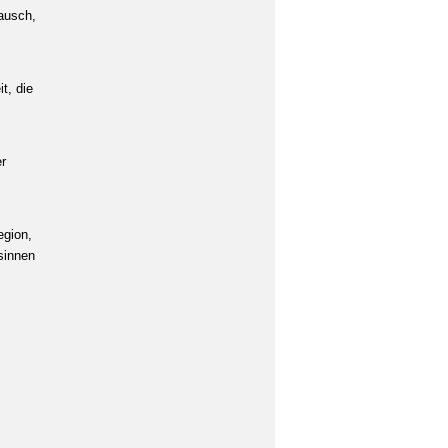
ausch,
t, die
r
egion,
esinnen