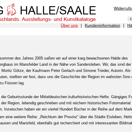
Widerruf
Über uns
|
Kundeninformation
|
Hä
sommer des Jahres 2005 saßen wir auf einer karg bewachsenen Halde des
ergbaus im Mansfelder Land in der Nähe von Sandersleben. Wir, das sind der
r Moritz Götze, der Kaufmann Peter Gerlach und Simone Trieder, Autorin. Als 
ten, stellten wir fest, dass uns die Geschichte der Region im wahrsten Sinn
zu Füssen lag
.
 die Geburtsstunde der Mitteldeutschen kulturhistorischen Hefte. Gängiges F
der Region, lebendig geschrieben und mit reichem historischen Fotomaterial
n. Inzwischen haben wir ein viertel Hundert Bücher in der Reihe auf dem Mark
am eine weitere Reihe: „Reichtum der Provinz“ über die Städte Eisleben, Hetts
ausen und Mansfeld, ebenfalls gut recherchiert und mit interessanten Bildmate