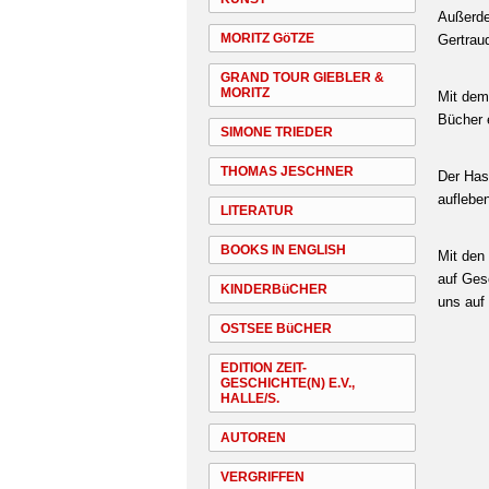
Außerde
MORITZ GöTZE
Gertrau
GRAND TOUR GIEBLER &
MORITZ
Mit dem 
Bücher 
SIMONE TRIEDER
THOMAS JESCHNER
Der Has
auflebe
LITERATUR
BOOKS IN ENGLISH
Mit den
auf Gesc
KINDERBüCHER
uns auf
OSTSEE BüCHER
EDITION ZEIT-
GESCHICHTE(N) E.V.,
HALLE/S.
AUTOREN
VERGRIFFEN