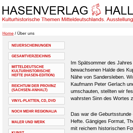
Home
/ Über uns
NEUERSCHEINUNGEN
GESAMTVERZEICHNIS
Im Spätsommer des Jahres 2
MITTELDEUTSCHE
bewachsenen Halde des Kup
KULTURHISTORISCHE
HEFTE (HASEN-EDITION)
Nähe von Sandersleben. Wir,
Kaufmann Peter Gerlach und 
REICHTUM DER PROVINZ
(SACHSEN-ANHALT)
umschauten, stellten wir fe
wahrsten Sinn des Wortes 
VINYL-PLATTEN, CD, DVD
NOCH MEHR REGIONALIA
Das war die Geburtsstunde d
Hefte. Gängiges Format, Th
MALER UND WERK
mit reichem historischen Fo
KUNST