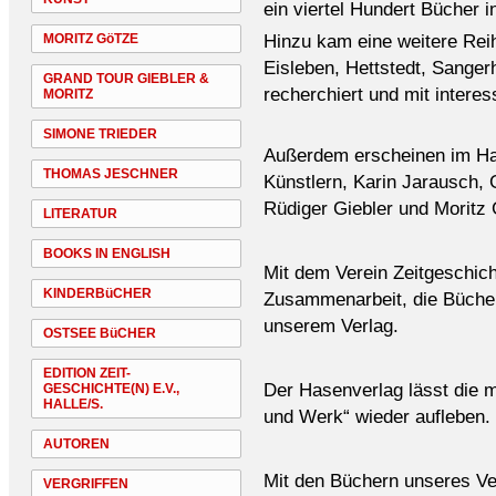
ein viertel Hundert Bücher 
Hinzu kam eine weitere Reih
MORITZ GöTZE
Eisleben, Hettstedt, Sanger
GRAND TOUR GIEBLER &
recherchiert und mit interes
MORITZ
SIMONE TRIEDER
Außerdem erscheinen im Ha
THOMAS JESCHNER
Künstlern, Karin Jarausch,
Rüdiger Giebler und Moritz 
LITERATUR
BOOKS IN ENGLISH
Mit dem Verein Zeitgeschicht
KINDERBüCHER
Zusammenarbeit, die Bücher 
unserem Verlag.
OSTSEE BüCHER
EDITION ZEIT-
Der Hasenverlag lässt die 
GESCHICHTE(N) E.V.,
HALLE/S.
und Werk“ wieder aufleben.
AUTOREN
Mit den Büchern unseres Ver
VERGRIFFEN