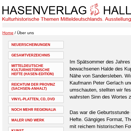
Home
/ Über uns
NEUERSCHEINUNGEN
GESAMTVERZEICHNIS
Im Spätsommer des Jahres 2
MITTELDEUTSCHE
bewachsenen Halde des Kup
KULTURHISTORISCHE
HEFTE (HASEN-EDITION)
Nähe von Sandersleben. Wir,
Kaufmann Peter Gerlach und 
REICHTUM DER PROVINZ
(SACHSEN-ANHALT)
umschauten, stellten wir fe
wahrsten Sinn des Wortes 
VINYL-PLATTEN, CD, DVD
NOCH MEHR REGIONALIA
Das war die Geburtsstunde d
Hefte. Gängiges Format, Th
MALER UND WERK
mit reichem historischen Fo
KUNST