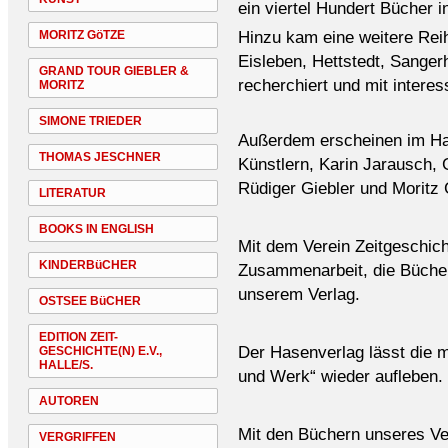
ein viertel Hundert Bücher 
Hinzu kam eine weitere Reih
MORITZ GöTZE
Eisleben, Hettstedt, Sanger
GRAND TOUR GIEBLER &
recherchiert und mit interes
MORITZ
SIMONE TRIEDER
Außerdem erscheinen im Ha
THOMAS JESCHNER
Künstlern, Karin Jarausch,
Rüdiger Giebler und Moritz 
LITERATUR
BOOKS IN ENGLISH
Mit dem Verein Zeitgeschicht
KINDERBüCHER
Zusammenarbeit, die Bücher 
unserem Verlag.
OSTSEE BüCHER
EDITION ZEIT-
Der Hasenverlag lässt die 
GESCHICHTE(N) E.V.,
HALLE/S.
und Werk“ wieder aufleben.
AUTOREN
Mit den Büchern unseres Ver
VERGRIFFEN