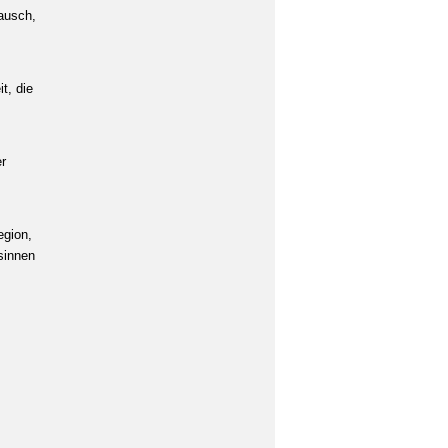
ausch,
t, die
r
egion,
esinnen