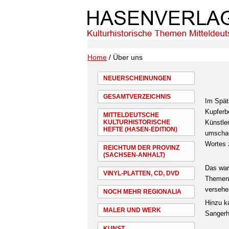
Home
/ Über uns
NEUERSCHEINUNGEN
GESAMTVERZEICHNIS
Im Spät
Kupferb
MITTELDEUTSCHE
KULTURHISTORISCHE
Künstle
HEFTE (HASEN-EDITION)
umschau
Wortes 
REICHTUM DER PROVINZ
(SACHSEN-ANHALT)
Das war
VINYL-PLATTEN, CD, DVD
Themen 
versehe
NOCH MEHR REGIONALIA
Hinzu k
MALER UND WERK
Sangerh
KUNST