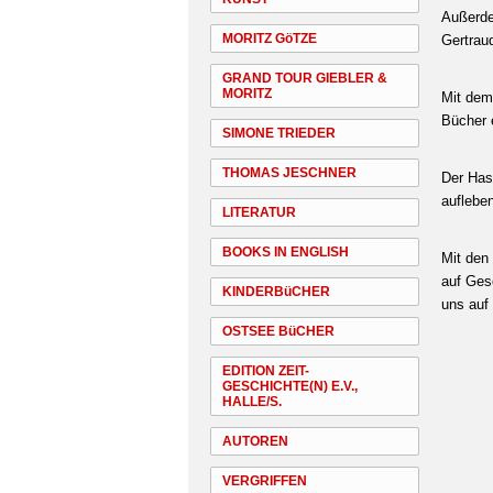
Außerde
MORITZ GöTZE
Gertrau
GRAND TOUR GIEBLER &
MORITZ
Mit dem 
Bücher 
SIMONE TRIEDER
THOMAS JESCHNER
Der Has
auflebe
LITERATUR
BOOKS IN ENGLISH
Mit den
auf Gesc
KINDERBüCHER
uns auf
OSTSEE BüCHER
EDITION ZEIT-
GESCHICHTE(N) E.V.,
HALLE/S.
AUTOREN
VERGRIFFEN