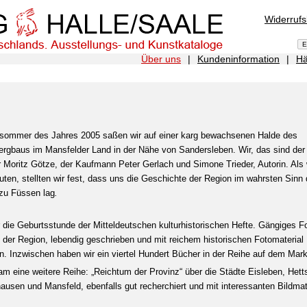
Widerruf
Über uns
|
Kundeninformation
|
Hä
sommer des Jahres 2005 saßen wir auf einer karg bewachsenen Halde des
ergbaus im Mansfelder Land in der Nähe von Sandersleben. Wir, das sind der
r Moritz Götze, der Kaufmann Peter Gerlach und Simone Trieder, Autorin. Als 
ten, stellten wir fest, dass uns die Geschichte der Region im wahrsten Sinn
zu Füssen lag
.
 die Geburtsstunde der Mitteldeutschen kulturhistorischen Hefte. Gängiges F
der Region, lebendig geschrieben und mit reichem historischen Fotomaterial
n. Inzwischen haben wir ein viertel Hundert Bücher in der Reihe auf dem Mark
am eine weitere Reihe: „Reichtum der Provinz“ über die Städte Eisleben, Hetts
ausen und Mansfeld, ebenfalls gut recherchiert und mit interessanten Bildmate